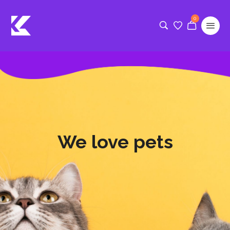
0
We love pets