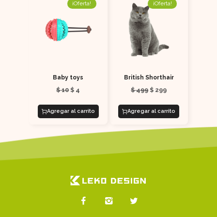
¡Oferta!
¡Oferta!
Baby toys
British Shorthair
$
10
$
4
$
499
$
299
Agregar al carrito
Agregar al carrito