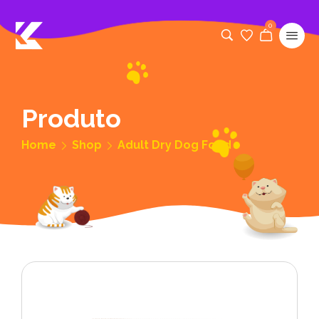
0
Produto
Home
Shop
Adult Dry Dog Food