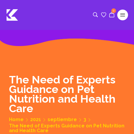
0
The Need of Experts
Guidance on Pet
Nutrition and Health
Care
Home
2021
septiembre
3
The Need of Experts Guidance on Pet Nutrition
and Health Care